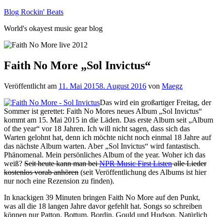
Zum
Blog Rockin' Beats
Inhalt
World's okayest music gear blog
springen
Faith No More „Sol Invictus“
Veröffentlicht am
11. Mai 2015
8. August 2016
von
Maegz
Das wird ein großartiger Freitag, der
Sommer ist gerettet: Faith No Mores neues Album „Sol Invictus“
kommt am 15. Mai 2015 in die Läden. Das erste Album seit „Album
of the year“ vor 18 Jahren. Ich will nicht sagen, dass sich das
Warten gelohnt hat, denn ich möchte nicht noch einmal 18 Jahre auf
das nächste Album warten. Aber „Sol Invictus“ wird fantastisch.
Phänomenal. Mein persönliches Album of the year. Woher ich das
weiß?
Seit heute kann man bei
NPR Music First Listen
alle Lieder
kostenlos vorab anhören
(seit Veröffentlichung des Albums ist hier
nur noch eine Rezension zu finden).
In knackigen 39 Minuten bringen Faith No More auf den Punkt,
was all die 18 langen Jahre davor gefehlt hat. Songs so schreiben
können nur Patton, Bottum, Bordin, Gould und Hudson. Natürlich