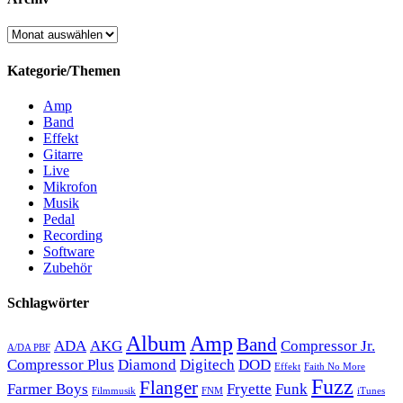
Archiv
Kategorie/Themen
Amp
Band
Effekt
Gitarre
Live
Mikrofon
Musik
Pedal
Recording
Software
Zubehör
Schlagwörter
Album
Amp
Band
ADA
AKG
Compressor Jr.
A/DA PBF
Compressor Plus
Diamond
Digitech
DOD
Effekt
Faith No More
Fuzz
Flanger
Farmer Boys
Fryette
Funk
Filmmusik
FNM
iTunes