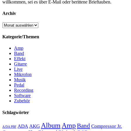
willkommen, sei es über E-Mail oder berittene Brieftauben.
Archiv
Archiv
Kategorie/Themen
Amp
Band
Effekt
Gitarre
Live
Mikrofon
Musik
Pedal
Recording
Software
Zubehör
Schlagwörter
Album
Amp
Band
ADA
AKG
Compressor Jr.
A/DA PBF