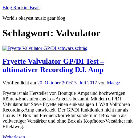
Zum
Blog Rockin' Beats
Inhalt
World's okayest music gear blog
springen
Schlagwort:
Valvulator
Fryette Valvulator GP/DI Test –
ultimativer Recording D.I. Amp
Veröffentlicht am
20. Oktober 2016
15. Juli 2017
von
Maegz
Fryette ist als Hersteller von Boutique-Amps und hochwertigen
Röhren-Endstufen aus Los Angeles bekannt. Mit dem GP/DI
Valvulator hat Steve Fryette einen einkanaligen 1-Watt Vollröhren
Recording-Amp entwickelt. Der GP/DI funktioniert nicht nur als
Luxus-DI Box mit Frequenzkorrektur sondern mit Box auch als
vollwertiger Verstärker und ohne Box als Kopfhörer-Verstärker mit
Effektweg.
Weiterlesen