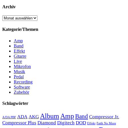
Archiv
Archiv
Kategorie/Themen
Amp
Band
Effekt
Gitarre
Live
Mikrofon
Musik
Pedal
Recording
Software
Zubehör
Schlagwörter
Album
Amp
Band
ADA
AKG
Compressor Jr.
A/DA PBF
Compressor Plus
Diamond
Digitech
DOD
Effekt
Faith No More